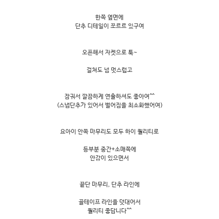
한쪽 옆면에
단추 디테일이 쪼르르 있구여
오픈해서 자켓으로 툭~
걸쳐도 넘 멋스럽고
잠궈서 깔끔하게 연출하셔도 좋아여^^
(스냅단추가 있어서 벌어짐을 최소화했어여)
요아이 안쪽 마무리도 모두 하이 퀄리티로
등부분 중간+소매쪽에
안감이 있으면서
끝단 마무리, 단추 라인에
골테이프 라인을 덧대어서
퀄리티 좋답니다^^