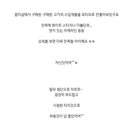
분더샵에서 구매한 구매한 고가의 수입제품을 모티브로 만들어보았구요
안쪽에 화이트 스티치나 더블단추,,
엣지 있는 어깨라인 등등
상세를 보면 더욱 만족할 아이예요 ㅎㅎ
자신있어여^^ㅎ
밀파 원단으로 차르르~
굉장히 부드럽고
시원한 터치감으로
착용감이 넘 좋았어여^^