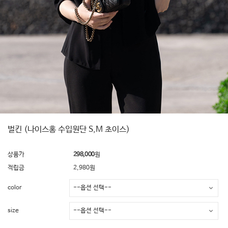
벌킨 (나이스홍 수입원단 S,M 초이스)
상품가
298,000
원
적립금
2,980원
color
size