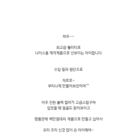
와우~~
최고급 퀄리티로
나이스홍 제작제품으로 선보이는 아이랍니다
수입 밀파 원단으로
챠르르~
부티나게 만들어보았어여^^
아주 진한 블랙 컬러가 고급스럽구여
입었을 때 얼굴도 맑아보이고
명품관에 백만원대의 제품으로 만들고 싶어서
요리 조리 신경 많이 쓴 아이예여~