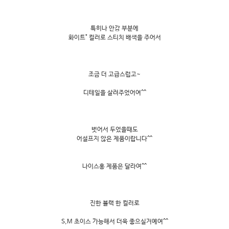
특히나 안감 부분에
화이트" 컬러로 스티치 배색을 주어서
조금 더 고급스럽고~
디테일을 살려주었어여^^
벗어서 두었을때도
어설프지 않은 제품이랍니다^^
나이스홍 제품은 달라여^^
진한 블랙 한 컬러로
S,M 초이스 가능해서 더욱 좋으실거예여^^