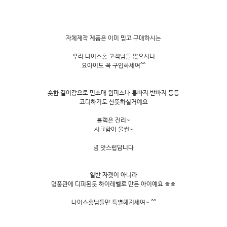
자체제작 제품은 이미 믿고 구매하시는
우리 나이스홍 고객님들 많으시니
요아이도 꼭 구입하세여^^
숏한 길이감으로 민소매 원피스나 통바지 반바지 등등
코디하기도 산뜻하실거예요
블랙은 진리~
시크함이 물씬~
넘 멋스럽답니다
일반 자켓이 아니라
명품관에 디피된듯 하이레벨로 만든 아이예요 ㅎㅎ
나이스홍님들만 특별해지세여~ ^^