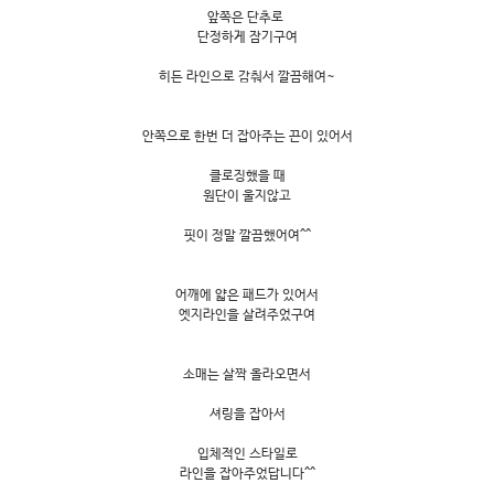
앞쪽은 단추로
단정하게 잠기구여
히든 라인으로 감춰서 깔끔해여~
안쪽으로 한번 더 잡아주는 끈이 있어서
클로징했을 때
원단이 울지않고
핏이 정말 깔끔했어여^^
어깨에 얇은 패드가 있어서
엣지라인을 살려주었구여
소매는 살짝 올라오면서
셔링을 잡아서
입체적인 스타일로
라인을 잡아주었답니다^^