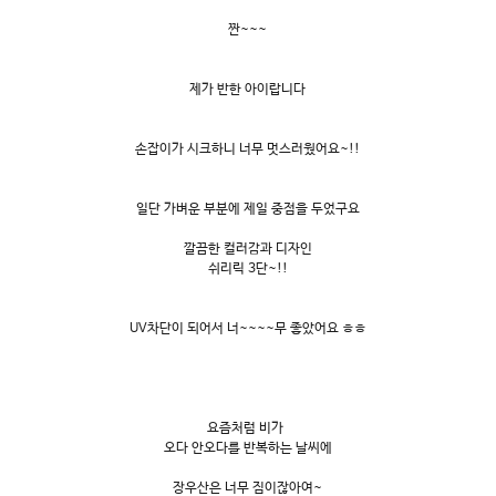
짠~~~
제가 반한 아이랍니다
손잡이가 시크하니 너무 멋스러웠어요~!!
일단 가벼운 부분에 제일 중점을 두었구요
깔끔한 컬러감과 디자인
쉬리릭 3단~!!
UV차단이 되어서 너~~~~무 좋았어요 ㅎㅎ
요즘처럼 비가
오다 안오다를 반복하는 날씨에
장우산은 너무 짐이잖아여~