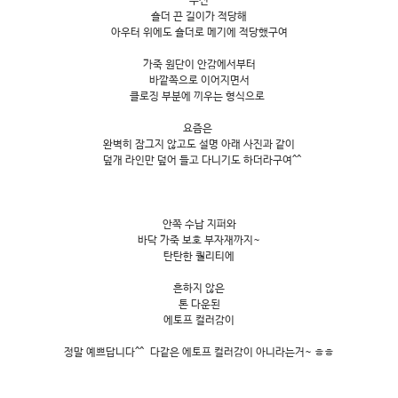
우선
숄더 끈 길이가 적당해
아우터 위에도 숄더로 메기에 적당했구여
가죽 원단이 안감에서부터
바깥쪽으로 이어지면서
클로징 부분에 끼우는 형식으로
요즘은
완벽히 잠그지 않고도 설명 아래 사진과 같이
덮개 라인만 덮어 들고 다니기도 하더라구여^^
안쪽 수납 지퍼와
바닥 가죽 보호 부자재까지~
탄탄한 퀄리티에
흔하지 않은
톤 다운된
에토프 컬러감이
정말 예쁘답니다^^ 다같은 에토프 컬러감이 아니라는거~ ㅎㅎ