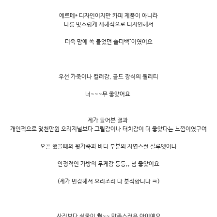
에르메* 디자인이지만 카피 제품이 아니라
나름 멋스럽게 재해석으로 디자인해서
더욱 맘에 쏙 들었던 숄더백"이였어요
우선 가죽이나 컬러감, 골드 장식의 퀄리티
너~~~무 좋았어요
제가 들어본 결과
개인적으로 몇천만원 오리지널보다 그릴감이나 터치감이 더 좋았다는 느낌이였구여
오픈 했을때의 윗가죽과 바디 부분의 자연스런 실루엣이나
안정적인 가방의 무게감 등등,, 넘 좋았어요
(제가 민감해서 요리조리 다 분석합니다 ㅋ)
사진보다 실물이 훨~~ 만족스러운 아이예요