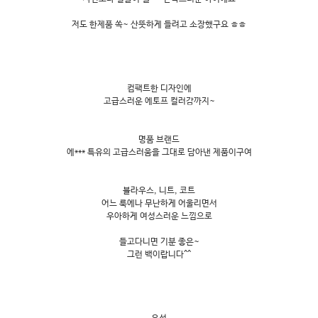
저도 한제품 쏙~ 산뜻하게 들려고 소장했구요 ㅎㅎ
컴팩트한 디자인에
고급스러운 에토프 컬러감까지~
명품 브랜드
에*** 특유의 고급스러움을 그대로 담아낸 제품이구여
블라우스, 니트, 코트
어느 룩에나 무난하게 어울리면서
우아하게 여성스러운 느낌으로
들고다니면 기분 좋은~
그런 백이랍니다^^