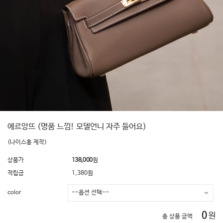
에르앙뜨 (명품 느낌! 모델언니 자주 들어요)
(나이스홍 제작)
상품가
138,000
원
적립금
1,380원
color
0
원
총 상품 금액