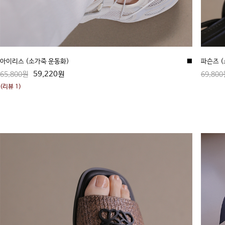
아이리스 (소가죽 운동화)
■
파슨즈 
59,220원
65,800원
69,800
(리뷰 1)