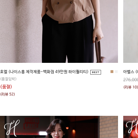
호엘 (나이스홍 제작제품-백화점 49만원 하이퀄리티)
■
■
아벨스 (
(품절임박)
276,00
(품절)
(리뷰 10
(리뷰 52)