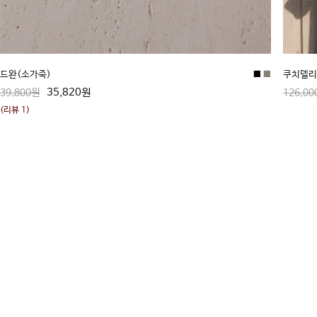
드완(소가죽)
■
■
쿠치델리
35,820원
39,800원
126,00
(리뷰 1)