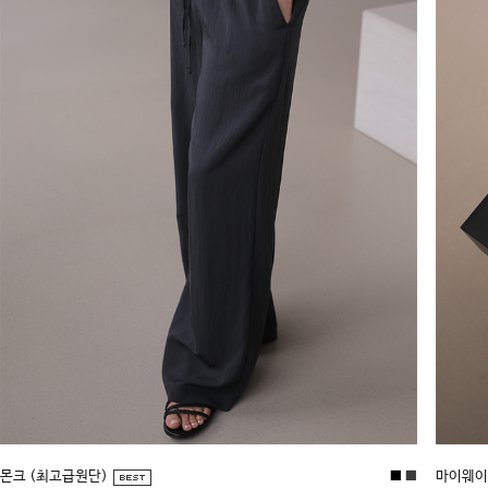
몬크 (최고급원단)
■
■
마이웨이