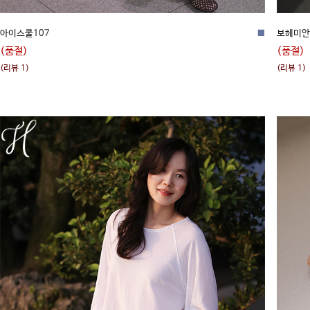
아이스쿨107
■
보헤미안
(품절)
(품절)
(리뷰 1)
(리뷰 1)