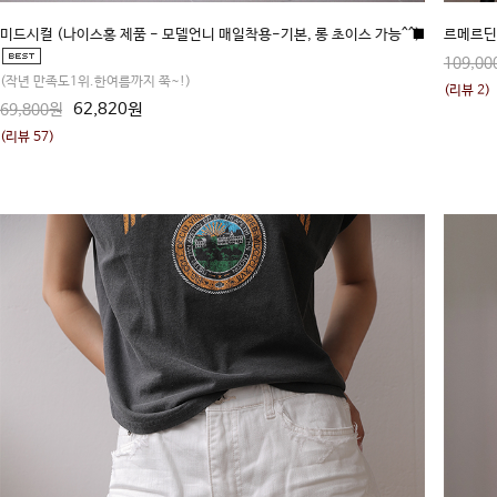
미드시컬 (나이스홍 제품 - 모델언니 매일착용-기본, 롱 초이스 가능^^)
■
르메르딘 
109,00
(작년 만족도1위.한여름까지 쭉~!)
(리뷰 2)
62,820원
69,800원
(리뷰 57)