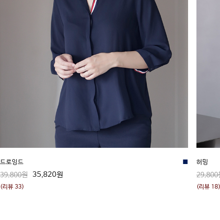
드로잉드
■
허밍
35,820원
39,800원
29,800
(리뷰 33)
(리뷰 18