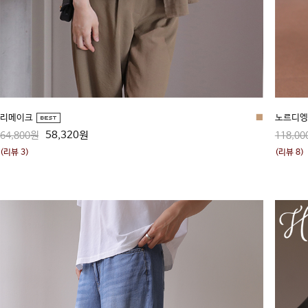
리메이크
■
노르디엥
58,320원
64,800원
118,00
(리뷰 3)
(리뷰 8)