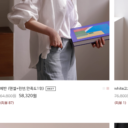
에반 (텐셀+린넨,만족도1위)
■
■
white
58,320원
64,800원
76,800
(리뷰 87)
(리뷰 1)