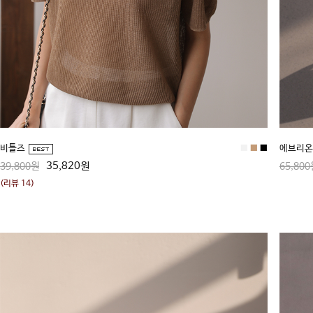
비틀즈
■
■
■
에브리온
35,820원
39,800원
65,800
(리뷰 14)