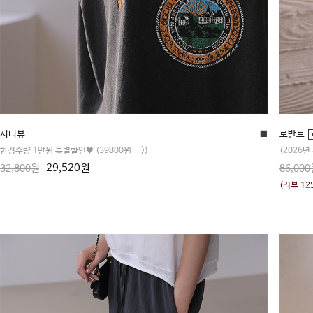
시티뷰
■
로반트
한정수량 1만원 특별할인♥ (39800원-->)
(2026년
29,520원
32,800원
86,000
(리뷰 12