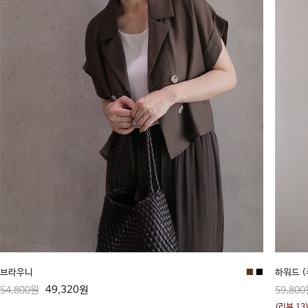
브라우니
■
■
하워드 
49,320원
54,800원
59,800
(리뷰 13