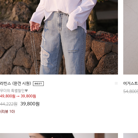
라빈스 (완전 시원)
■
어거스트
무더위 특별할인♥
54,800
49,800원 → 39,800원
39,800원
44,222원
(리뷰 10)