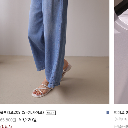
블루페즈209 (S~XL사이즈)
■
띠에르 
59,220원
(프라* 
65,800원
54,800
(리뷰 3)