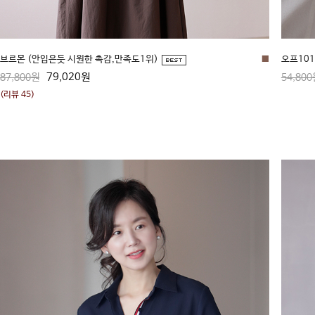
브르몬 (안입은듯 시원한 촉감,만족도1위)
■
오프101
79,020원
87,800원
54,800
(리뷰 45)