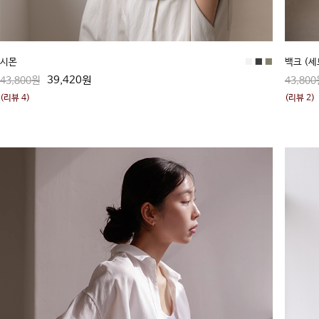
시몬
■
■
■
백크 (
39,420원
43,800원
43,800
(리뷰 4)
(리뷰 2)