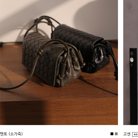
멘토 (소가죽)
■
■
고센