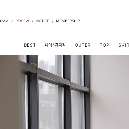
Q&A
REVIEW
NOTICE
MEMBERSHIP
/
/
/
나이스홍 제작
BEST
OUTER
TOP
SKI