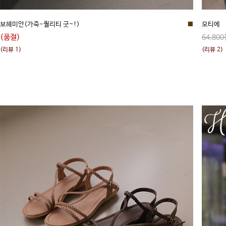
보헤미안(가죽-퀄리티 굿~!)
■
모티에
(품절)
64,800
(리뷰 1)
(리뷰 2)