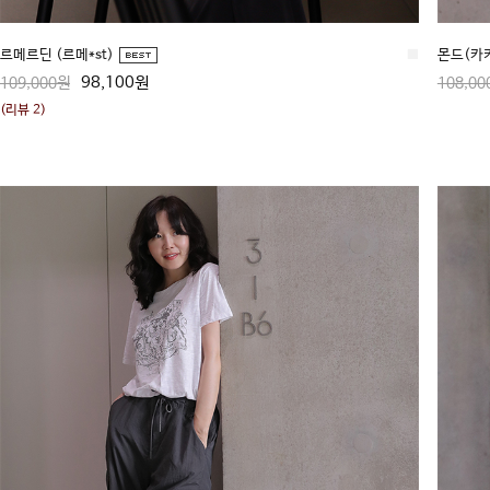
르메르딘 (르메*st)
■
몬드(카
98,100원
109,000원
108,00
(리뷰 2)