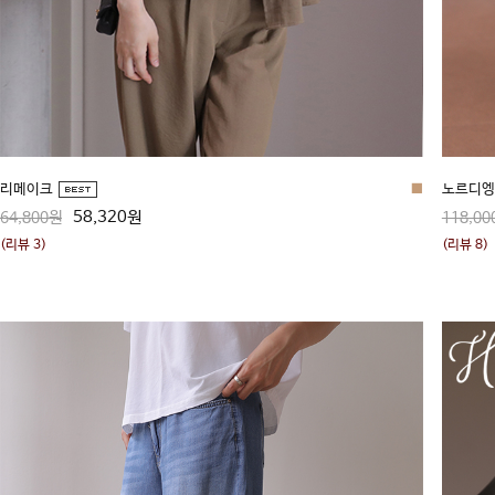
리메이크
■
노르디엥
58,320원
64,800원
118,00
(리뷰 3)
(리뷰 8)