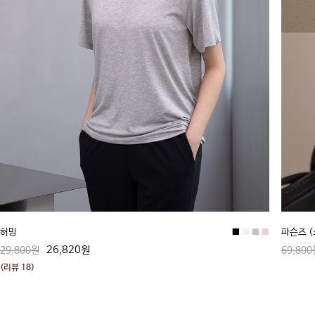
허밍
■
■
■
■
파슨즈 
26,820원
29,800원
69,800
(리뷰 18)