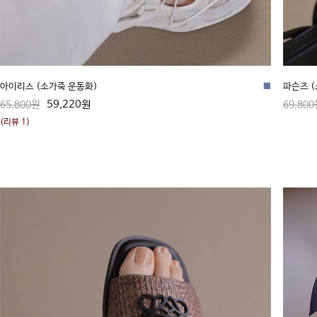
아이리스 (소가죽 운동화)
■
파슨즈 
59,220원
65,800원
69,800
(리뷰 1)