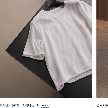
마이웨이(린넨티 퀄리티 굿~!)
■
뮤트 (여