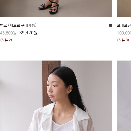
백크 (세트로 구매가능)
■
르메르딘 
39,420원
43,800원
109,00
(리뷰 2)
(리뷰 8)