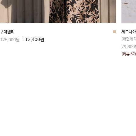
쿠치델리
■
세르니아
113,400원
(어렵게 
126,000원
79,800
(리뷰 67