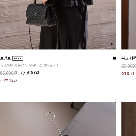
로반트
■
북크 (린
(2026년 제품은 S,M사이즈 있어요~!)
69,000
77,400원
86,000원
(리뷰 7)
(리뷰 125)