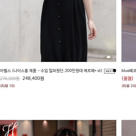
아벨스 (나이스홍 제품 - 수입 밀파원단,300만원대 에르메* st)
■
blue패
248,400원
(품절)
276,000원
(리뷰 10)
(리뷰 24