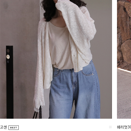
고센
■
헤리엇30