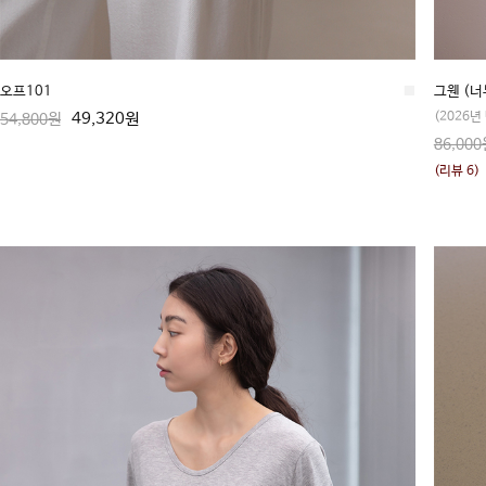
오프101
■
그웬 (너
49,320원
(2026년
54,800원
86,000
(리뷰 6)