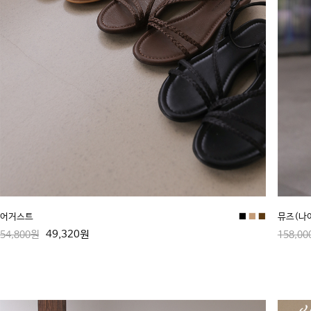
어거스트
■
■
■
뮤즈(나
49,320원
54,800원
158,00