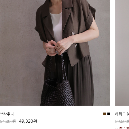
브라우니
■
■
하워드 
49,320원
54,800원
59,800
(리뷰 13