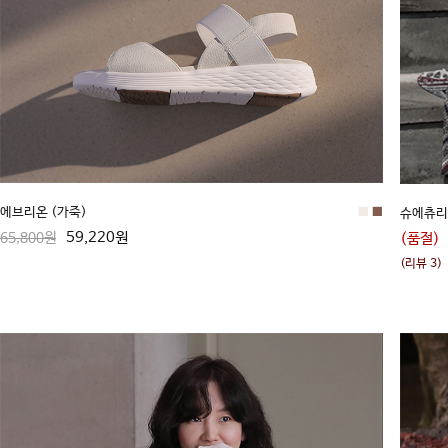
에브리온 (가죽)
■
■
슈에츄리
59,220원
(품절)
65,800원
(리뷰 3)