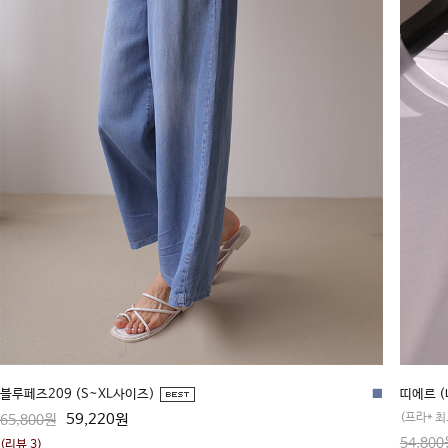
블루페즈209 (S~XL사이즈)
■
띠에르 
59,220원
(프라* 
65,800원
54,800
(리뷰 3)