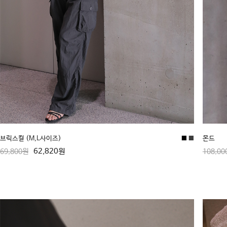
브릭스컬 (M,L사이즈)
■
■
몬드
62,820원
69,800원
108,00