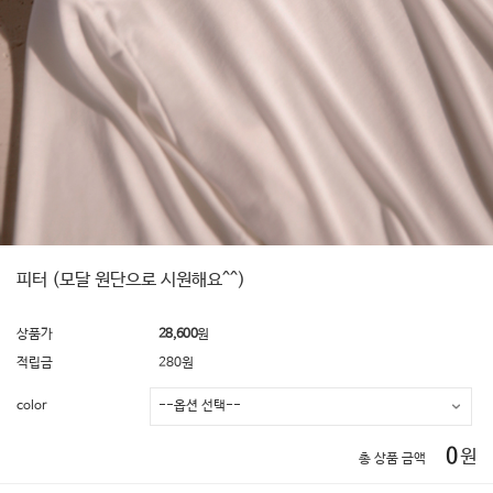
피터 (모달 원단으로 시원해요^^)
상품가
28,600
원
적립금
280원
color
0
원
총 상품 금액