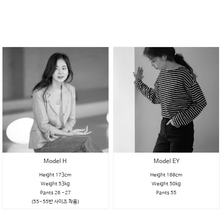
Model H
Model EY
Height 173cm
Height 168cm
Weight 53kg
Weight 50kg
Pants 26 ~27
Pants 55
(55~55반 사이즈 착용)