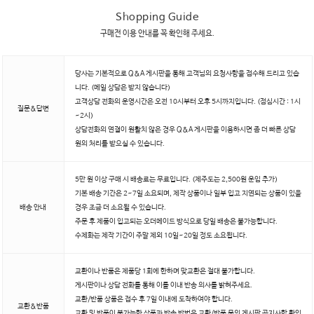
Shopping Guide
구매전 이용 안내를 꼭 확인해 주세요.
당사는 기본적으로 Q&A 게시판을 통해 고객님의 요청사항을 접수해 드리고 있습
니다. (메일 상담은 받지 않습니다)
고객상담 전화의 운영시간은 오전 10시부터 오후 5시까지입니다. (점심시간 : 1시
질문&답변
~2시)
상담전화의 연결이 원활치 않은 경우 Q&A 게시판을 이용하시면 좀 더 빠른 상담
원의 처리를 받으실 수 있습니다.
5만 원 이상 구매 시 배송료는 무료입니다. (제주도는 2,500원 운임 추가)
기본 배송 기간은 2~7일 소요되며, 제작 상품이나 일부 입고 지연되는 상품이 있을
배송 안내
경우 조금 더 소요될 수 있습니다.
주문 후 제품이 입고되는 오더메이드 방식으로 당일 배송은 불가능합니다.
수제화는 제작 기간이 주말 제외 10일~20일 정도 소요됩니다.
교환이나 반품은 제품당 1회에 한하며 맞교환은 절대 불가합니다.
게시판이나 상담 전화를 통해 이틀 이내 반송 의사를 밝혀주세요.
교환/반품 상품은 접수 후 7일 이내에 도착하여야 합니다.
교환&반품
교환 및 반품이 불가능한 상품과 반송 방법은 교환/반품 문의 게시판 공지사항 확인