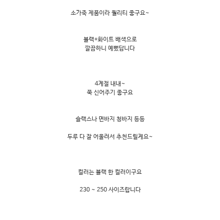
소가죽 제품이라 퀄리티 좋구요~
블랙+화이트 배색으로
깔끔하니 예뻤답니다
4계절 내내~
쭉 신어주기 좋구요
슬랙스나 면바지 청바지 등등
두루 다 잘 어울려서 추천드릴게요~
컬러는 블랙 한 컬러이구요
230 ~ 250 사이즈랍니다