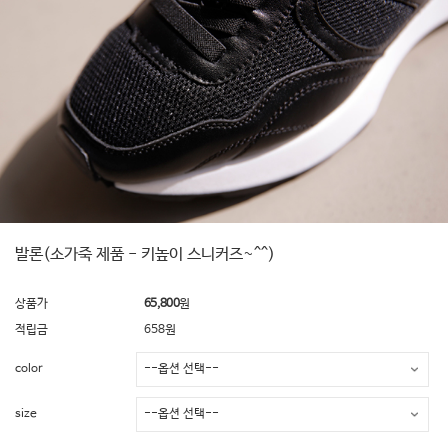
발론(소가죽 제품 - 키높이 스니커즈~^^)
상품가
65,800
원
적립금
658원
color
size