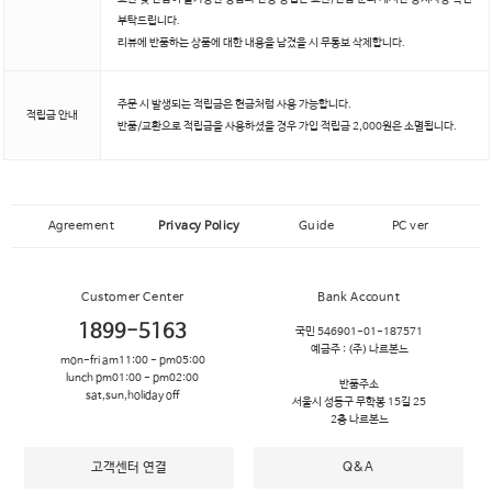
부탁드립니다.
리뷰에 반품하는 상품에 대한 내용을 남겼을 시 무통보 삭제합니다.
주문 시 발생되는 적립금은 현금처럼 사용 가능합니다.
적립금 안내
반품/교환으로 적립금을 사용하셨을 경우 가입 적립금 2,000원은 소멸됩니다.
Agreement
Privacy Policy
Guide
PC ver
Customer Center
Bank Account
1899-5163
국민 546901-01-187571
예금주 :
(주) 나르본느
mon-fri am11:00 - pm05:00
lunch pm01:00 - pm02:00
반품주소
sat,sun,holiday off
서울시 성동구 무학봉 15길 25
2층 나르본느
고객센터 연결
Q&A