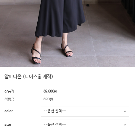
알마니온 (나이스홍 제작)
상품가
69,800
원
적립금
690원
color
size