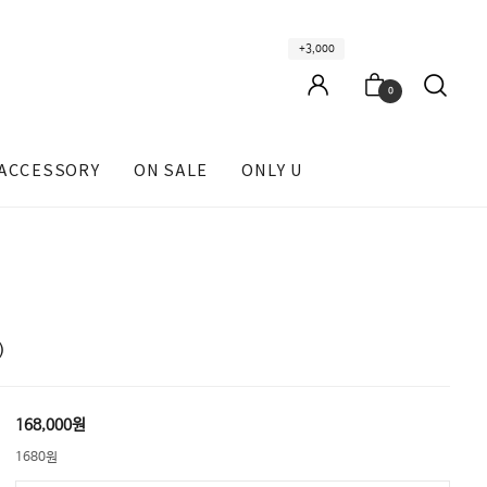
+3,000
0
ACCESSORY
ON SALE
ONLY U
)
168,000원
1680원