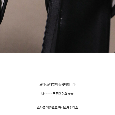
보테*스타일의 슬링백입니다
너~~~~무 편했어요 ㅎㅎ
소가죽 제품으로 매쉬소재인데요