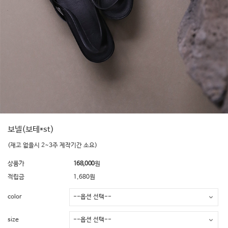
보넬(보테*st)
(재고 없을시 2~3주 제작기간 소요)
상품가
168,000
원
적립금
1,680원
color
size