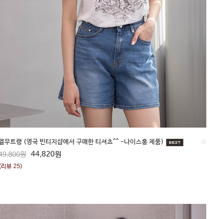
엘무트랭 (영국 빈티지샵에서 구매한 티셔츠^^ -나이스홍 제품)
■
44,820원
49,800원
(리뷰 25)