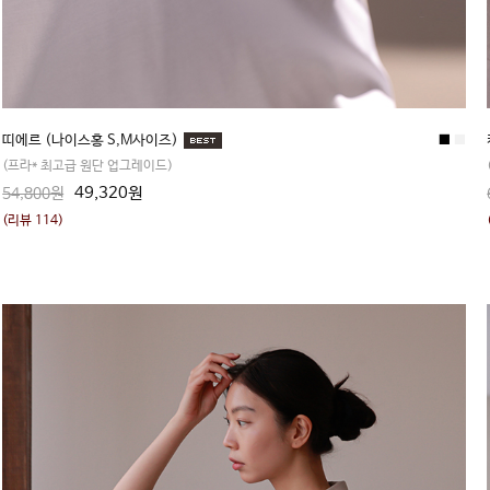
띠에르 (나이스홍 S,M사이즈)
■
■
(프라* 최고급 원단 업그레이드)
49,320원
54,800원
(리뷰 114)