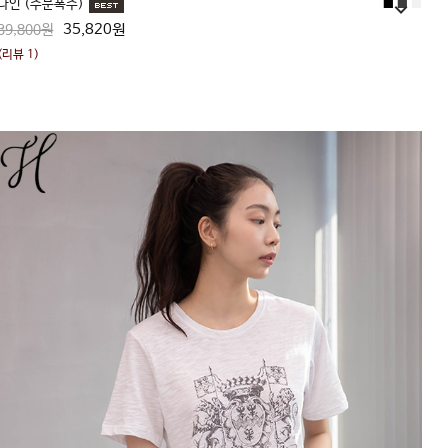
나인 (주문폭주)
■
■
■
35,820원
39,800원
(리뷰 1)