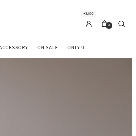
+3,000
0
ACCESSORY
ON SALE
ONLY U