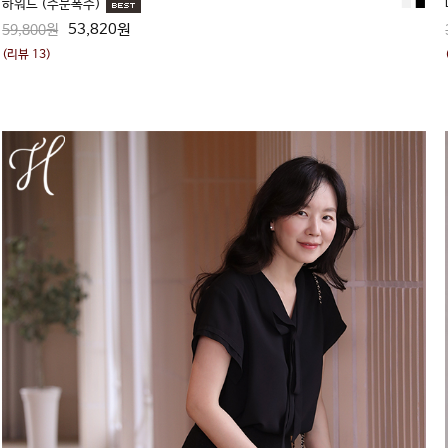
하워드 (주문폭주)
■
■
53,820원
59,800원
(리뷰 13)