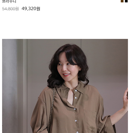
브라우니
■
■
49,320원
54,800원