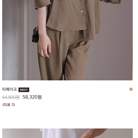
리메이크
■
58,320원
64,800원
(리뷰 3)