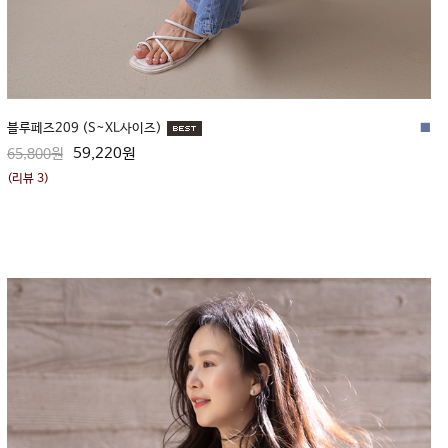
블루페즈209 (S~XL사이즈)
■
59,220원
65,800원
(리뷰 3)