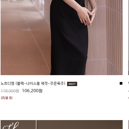
노르디엥 (블랙-나이스홍 제작-주문폭주)
■
106,200원
118,000원
(리뷰 8)