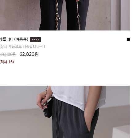
케롤리나(여름용)
■
(상세 제품으로 배송합니다~!)
62,820원
69,800원
(리뷰 16)