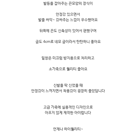
발등을 잡아주는 끈모양의 장식이
안정감 있으면서
발을 싸악~ 감싸주는 느낌이 우수했어요
뒤쪽에 끈도 신축성이 있어서 편했구여
굽도 4cm로 네모 굽이라서 탄탄하니 좋아요
밑창은 미끄럼 방지용으로 처리하고
소가죽으로 퀄리티 좋아요
신발을 딱 신었을 때
안정감이 느껴지면서 착용감이 굉장히 좋았답니다
고급 가죽에 실용적인 디자인으로
아프지 않게 제작한 아이랍니다
언제나 하이퀄리티~