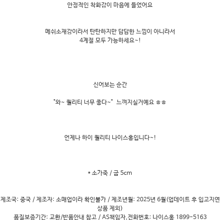
안정적인 착화감이 마음에 들었어요
메쉬소재감이라서 탄탄하지만 답답한 느낌이 아니라서
4계절 모두 가능하세요~!
신어보는 순간
"와~ 퀄리티 너무 좋다~" 느껴지실거예요 ㅎㅎ
언제나 하이 퀄리티 나이스홍입니다~!
* 소가죽 / 굽 5cm
제조국: 중국 / 제조자: 소매업이라 확인불가 / 제조년월: 2025년 6월(업데이트 후 입고지연
상품 제외)
품질보증기간: 교환/반품안내 참고 / AS책임자,전화번호: 나이스홍 1899-5163