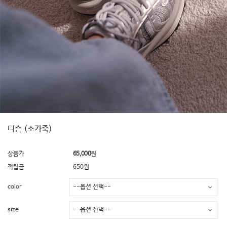
디슨 (소가죽)
상품가
65,000
원
적립금
650원
color
size