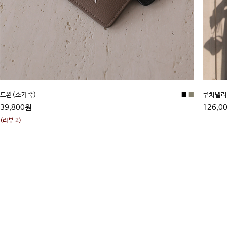
드완(소가죽)
■
■
쿠치델리
39,800원
126,0
(리뷰 2)