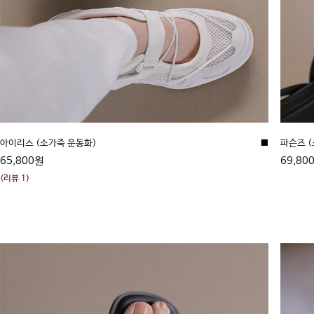
아이리스 (소가죽 운동화)
■
파슨즈 
65,800원
69,80
(리뷰 1)