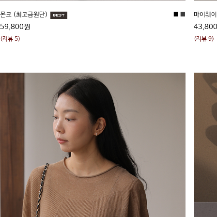
몬크 (최고급원단)
■
■
마이웨이
59,800원
43,80
(리뷰 5)
(리뷰 9)