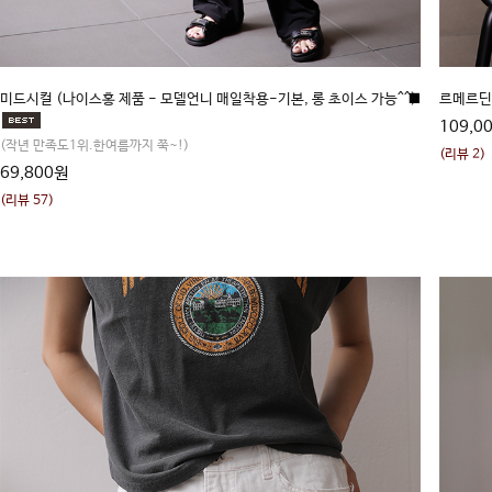
미드시컬 (나이스홍 제품 - 모델언니 매일착용-기본, 롱 초이스 가능^^)
■
르메르딘 
109,0
(작년 만족도1위.한여름까지 쭉~!)
(리뷰 2)
69,800원
(리뷰 57)