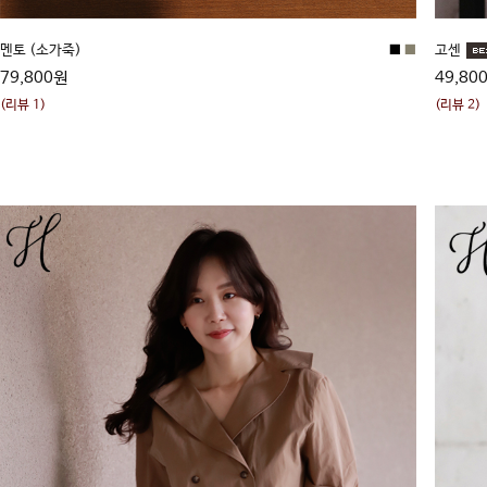
멘토 (소가죽)
■
■
고센
79,800원
49,80
(리뷰 1)
(리뷰 2)