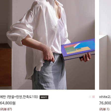
에반 (텐셀+린넨,만족도1위)
■
■
white
64,800원
76,80
(리뷰 87)
(리뷰 1)