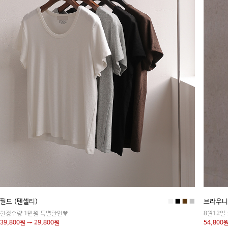
필드 (텐셀티)
■
■
■
■
브라우니
한정수량 1만원 특별할인♥
8월12일
39,800원 → 29,800원
54,800원