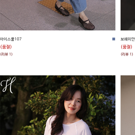
아이스쿨107
■
보헤미안
(품절)
(품절)
(리뷰 1)
(리뷰 1)