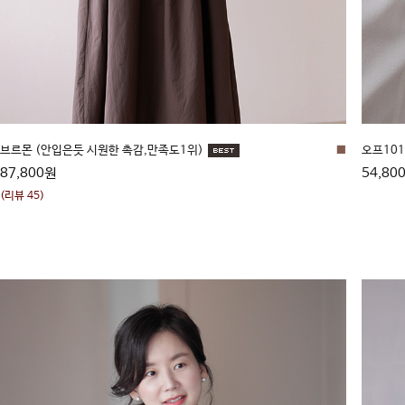
브르몬 (안입은듯 시원한 촉감,만족도1위)
■
오프101
87,800원
54,80
(리뷰 45)