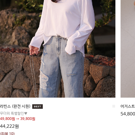
라빈스 (완전 시원)
■
어거스트
무더위 특별할인♥
54,80
49,800원 → 39,800원
44,222원
(리뷰 10)