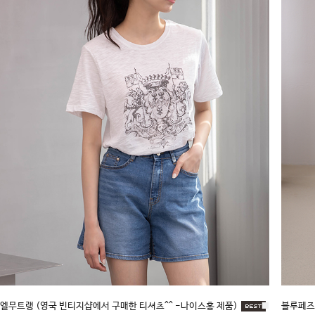
엘무트랭 (영국 빈티지샵에서 구매한 티셔츠^^ -나이스홍 제품)
■
블루페즈2