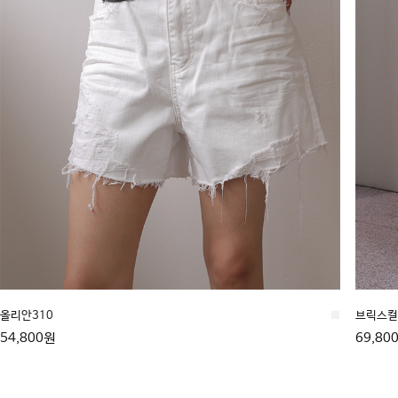
올리안310
■
브릭스컬 
54,800원
69,80