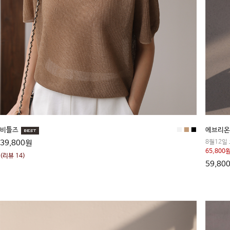
비틀즈
■
■
■
에브리온
39,800원
8월12일
65,800원
(리뷰 14)
59,80