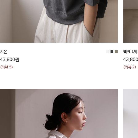
시몬
■
■
■
백크 (
43,800원
43,80
(리뷰 5)
(리뷰 2)