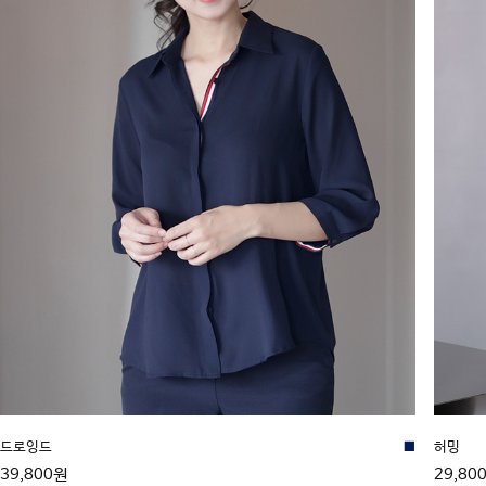
드로잉드
■
허밍
39,800원
29,80