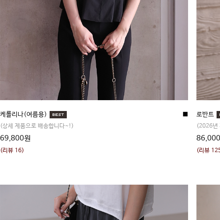
케롤리나(여름용)
■
로반트
(상세 제품으로 배송합니다~!)
(2026년
69,800원
86,00
(리뷰 16)
(리뷰 12