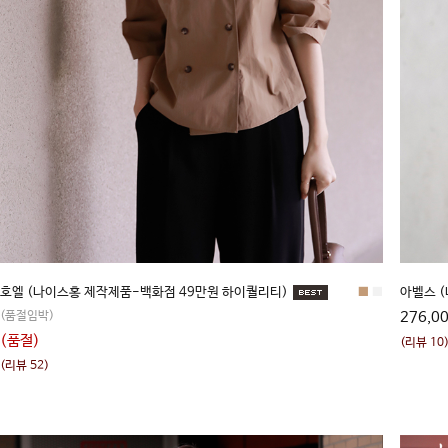
호엘 (나이스홍 제작제품-백화점 49만원 하이퀄리티)
■
■
아벨스 (
(품절임박)
276,0
(품절)
(리뷰 10
(리뷰 52)