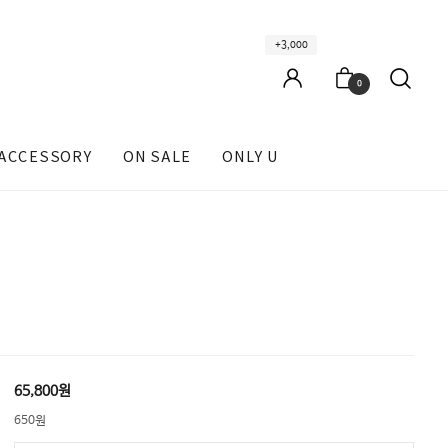
+3,000
0
ACCESSORY
ON SALE
ONLY U
65,800원
650원