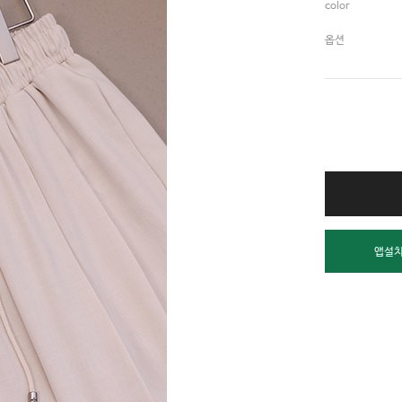
color
옵션