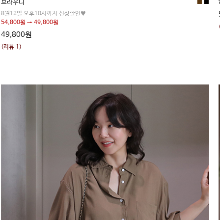
브라우니
■
■
8월12일 오후10시까지 신상할인♥
54,800원 → 49,800원
49,800원
(리뷰 1)