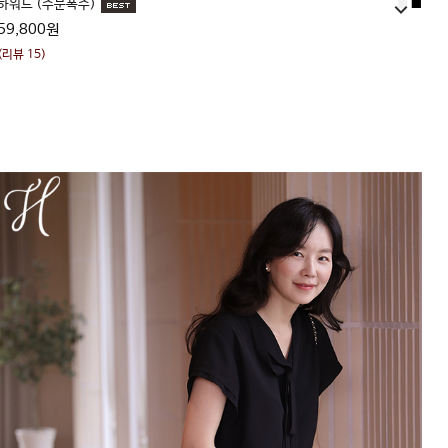
하워드 (주문폭주)
■
■
59,800원
(리뷰 15)