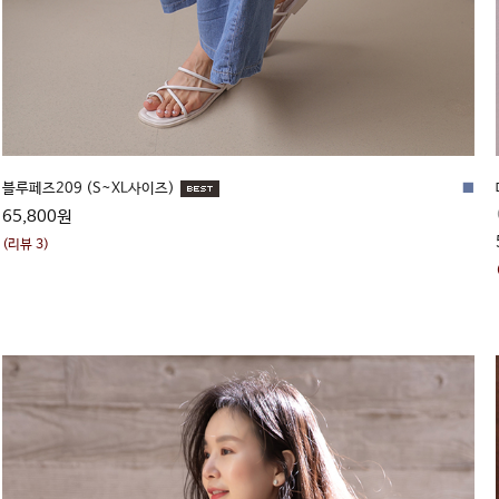
블루페즈209 (S~XL사이즈)
■
65,800원
(리뷰 3)