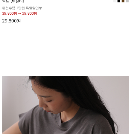
필드 (텐셀티)
■
■
■
■
한정수량 1만원 특별할인♥
39,800원 → 29,800원
29,800원