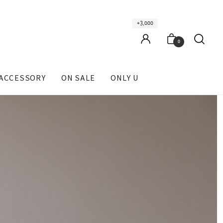
+3,000
0
ACCESSORY
ON SALE
ONLY U