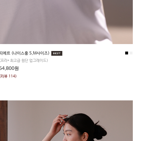
띠에르 (나이스홍 S,M사이즈)
■
■
(프라* 최고급 원단 업그레이드)
54,800원
(리뷰 114)