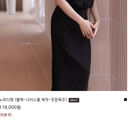
노르디엥 (블랙-나이스홍 제작-주문폭주)
■
118,000원
(리뷰 8)