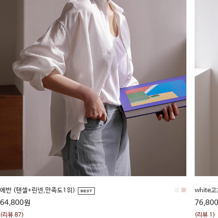
에반 (텐셀+린넨,만족도1위)
■
■
white
64,800원
76,80
(리뷰 87)
(리뷰 1)