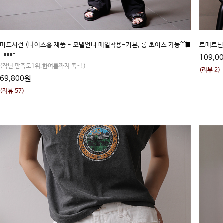
미드시컬 (나이스홍 제품 - 모델언니 매일착용-기본, 롱 초이스 가능^^)
■
르메르딘 
109,0
(작년 만족도1위.한여름까지 쭉~!)
(리뷰 2)
69,800원
(리뷰 57)