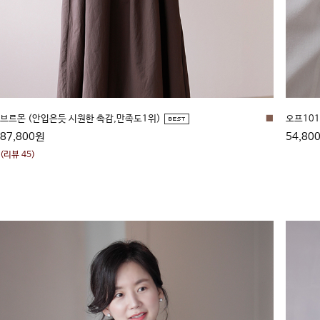
브르몬 (안입은듯 시원한 촉감,만족도1위)
■
오프101
87,800원
54,80
(리뷰 45)