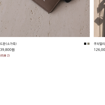
드완(소가죽)
■
■
쿠치델리
39,800원
126,0
(리뷰 2)