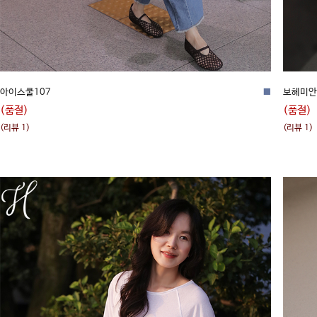
아이스쿨107
■
보헤미안
(품절)
(품절)
(리뷰 1)
(리뷰 1)