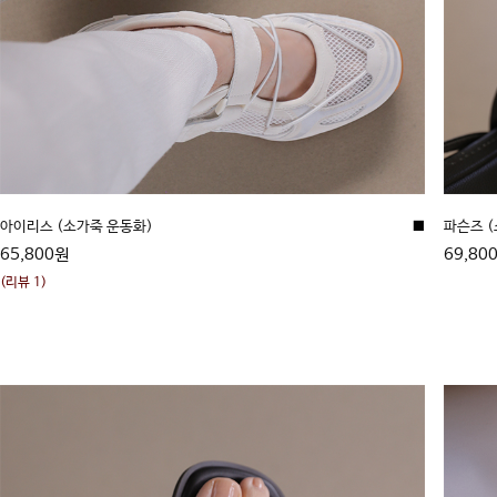
아이리스 (소가죽 운동화)
■
파슨즈 
65,800원
69,80
(리뷰 1)