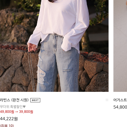
라빈스 (완전 시원)
■
어거스트
무더위 특별할인♥
54,80
49,800원 → 39,800원
44,222원
(리뷰 10)