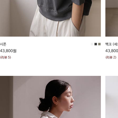
시몬
■
■
■
백크 (
43,800원
43,80
(리뷰 5)
(리뷰 2)