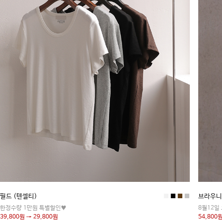
필드 (텐셀티)
■
■
■
■
브라우니
한정수량 1만원 특별할인♥
8월12일
39,800원 → 29,800원
54,800원