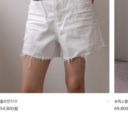
올리안310
■
브릭스컬 
54,800원
69,80