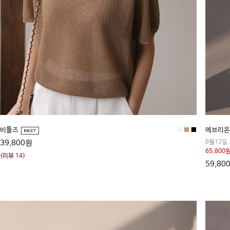
비틀즈
■
■
■
에브리온
39,800원
8월12일
65,800원
(리뷰 14)
59,80