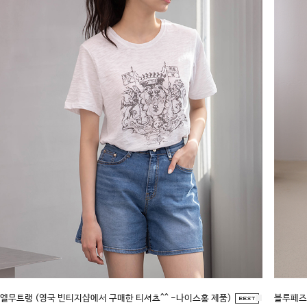
엘무트랭 (영국 빈티지샵에서 구매한 티셔츠^^ -나이스홍 제품)
■
블루페즈2