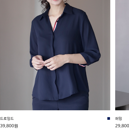
드로잉드
■
허밍
39,800원
29,80