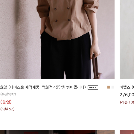
호엘 (나이스홍 제작제품-백화점 49만원 하이퀄리티)
■
■
아벨스 (
(품절임박)
276,0
(품절)
(리뷰 10
(리뷰 52)