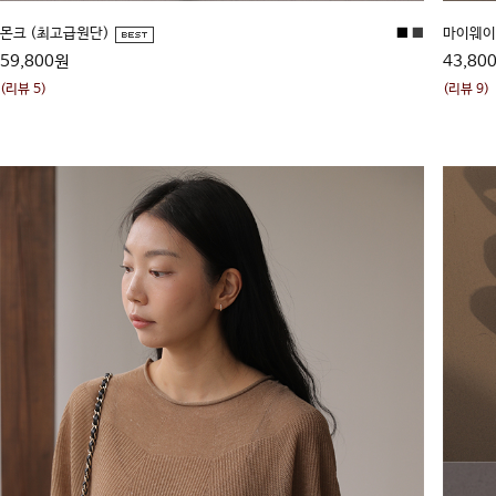
몬크 (최고급원단)
■
■
마이웨이
59,800원
43,80
(리뷰 5)
(리뷰 9)