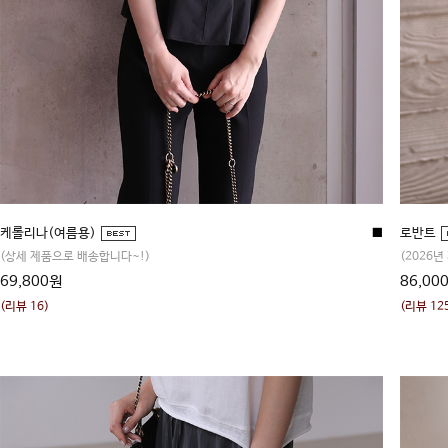
케롤리나(여름용)
■
로반트
(상세 제품으로 배송합니다~!)
(2026년
69,800원
86,00
(리뷰 16)
(리뷰 12