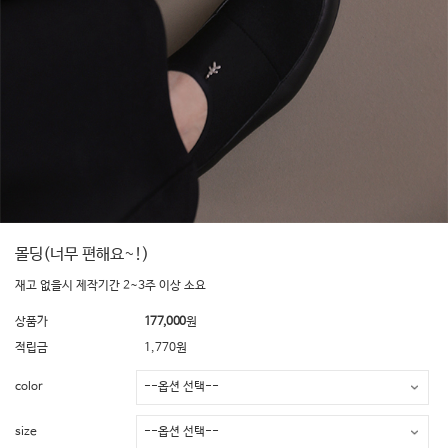
몰딩(너무 편해요~!)
재고 없을시 제작기간 2~3주 이상 소요
상품가
177,000
원
적립금
1,770원
color
size