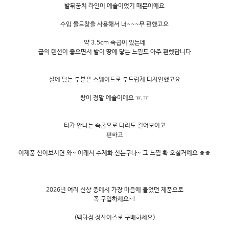
발뒤꿈치 라인이 예술이었기 때문이에요
수입 몰드창을 사용해서 너~~~무 편했고요
약 3.5cm 속굽이 있는데
굽의 텐션이 좋으면서 발이 땅에 닿는 느낌도 아주 편했답니다
살에 닿는 부분은 스웨이드로 부드럽게 디자인했고요
창이 정말 예술이에요 ㅠ.ㅠ
티가 안나는 속굽으로 다리도 길어보이고
편하고
이제품 신어보시면 와~ 이래서 수제화 신는구나~ 그 느낌 확 오실거예요 ㅎㅎ
2026년 여러 신상 중에서 가장 마음에 들었던 제품으로
꼭 구입하세요~!
(백화점 정사이즈로 구매하세요)