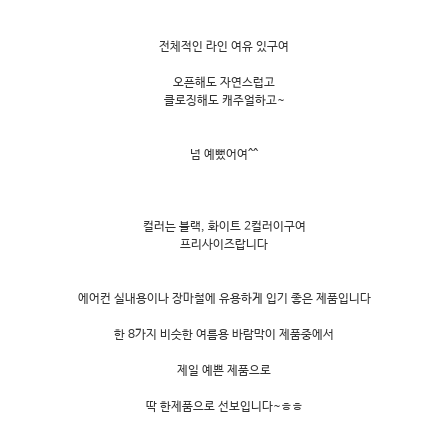
전체적인 라인 여유 있구여
오픈해도 자연스럽고
클로징해도 캐주얼하고~
넘 예뻤어여^^
컬러는 블랙, 화이트 2컬러이구여
프리사이즈랍니다
에어컨 실내용이나 장마철에 유용하게 입기 좋은 제품입니다
한 8가지 비슷한 여름용 바람막이 제품중에서
제일 예쁜 제품으로
딱 한제품으로 선보입니다~ㅎㅎ