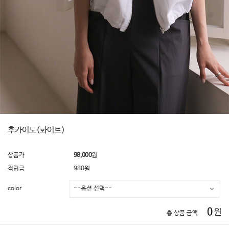
후카이도(화이트)
상품가
98,000
원
적립금
980원
color
0
원
총 상품 금액