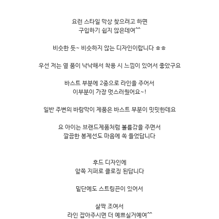
요런 스타일 막상 찾으려고 하면
구입하기 쉽지 않은데여^^
비슷한 듯~ 비슷하지 않는 디자인이랍니다 ㅎㅎ
우선 저는 옆 품이 낙낙해서 착용 시 느낌이 있어서 좋았구요
바스트 부분에 2중으로 라인을 주어서
이부분이 가장 멋스러웠어요~!
일반 주변의 바람막이 제품은 바스트 부분이 밋밋한데요
요 아이는 브랜드제품처럼 볼륨감을 주면서
깔끔한 봉제선도 마음에 쏙 들었답니다
후드 디자인에
앞쪽 지퍼로 클로징 된답니다
밑단에도 스트링끈이 있어서
살짝 조여서
라인 잡아주시면 더 예쁘실거예여^^