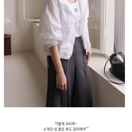
가볍게 쉬리릭~
소재감 넘 좋은 후드 점퍼에여^^