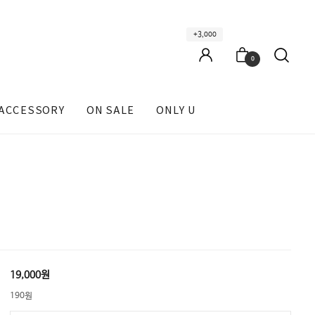
+3,000
0
ACCESSORY
ON SALE
ONLY U
19,000원
190원