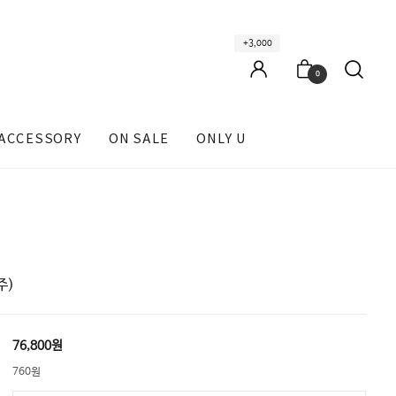
+3,000
0
ACCESSORY
ON SALE
ONLY U
주)
76,800원
760원