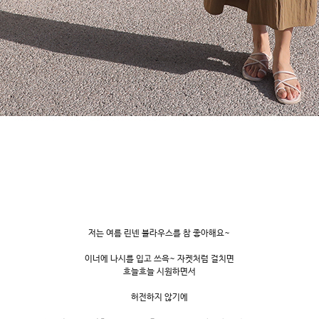
저는 여름 린넨 블라우스를 참 좋아해요~
이너에 나시를 입고 쓰윽~ 자켓처럼 걸치면
흐늘흐늘 시원하면서
허전하지 않기에