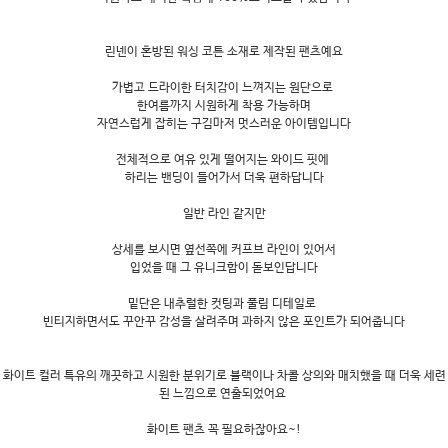
린넨이 혼방된 워싱 코튼 소재로 제작된 팬츠예요
가볍고 드라이한 터치감이 느껴지는 원단으로
한여름까지 시원하게 착용 가능하며
자연스럽게 잡히는 구김마저 멋스러운 아이템입니다
전체적으로 여유 있게 떨어지는 와이드 핏에
하리는 밴딩이 들어가서 더욱 편하답니다
일반 라인 같지만
상세를 보시면 옆선쪽에 커프브 라인이 있어서
입었을 때 그 유니크함이 돋보인답니다
밑단은 내추럴한 컷팅과 풀림 디테일로
빈티지하면서도 꾸안꾸 감성을 살려주며 과하지 않은 포인트가 되어줍니다
화이트 컬러 특유의 깨끗하고 시원한 분위기로 블랙이나 차콜 상의와 매치했을 때 더욱 세련
된 느낌으로 연출되었어요
화이트 팬츠 꼭 필요하잖아요~!