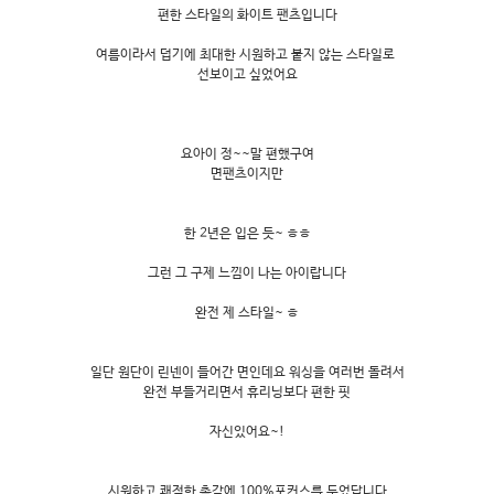
편한 스타일의 화이트 팬츠입니다
여름이라서 덥기에 최대한 시원하고 붙지 않는 스타일로
선보이고 싶었어요
요아이 정~~말 편했구여
면팬츠이지만
한 2년은 입은 듯~ ㅎㅎ
그런 그 구제 느낌이 나는 아이랍니다
완전 제 스타일~ ㅎ
일단 원단이 린넨이 들어간 면인데요 워싱을 여러번 돌려서
완전 부들거리면서 휴리닝보다 편한 핏
자신있어요~!
시원하고 쾌적한 촉감에 100%포커스를 두었답니다