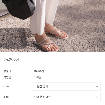
하르밍6011
상품가
65,800
원
적립금
650원
color
size