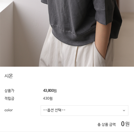
시몬
상품가
43,800
원
적립금
430원
color
0
원
총 상품 금액