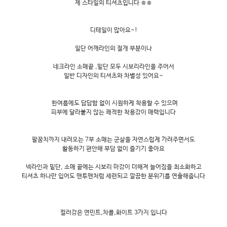
제 스타일의 티셔츠입니다 ㅎㅎ
디테일이 많아요~!
일단 어깨라인의 절개 부분이나
네크라인 소매끝 ,밑단 모두 시보리라인을 주어서
일반 디자인의 티셔츠와 차별성 있어요~
한여름에도 답답함 없이 시원하게 착용할 수 있으며
피부에 달라붙지 않는 쾌적한 착용감이 매력입니다
팔꿈치까지 내려오는 7부 소매는 군살을 자연스럽게 가려주면서도
활동하기 편안해 부담 없이 즐기기 좋아요
넥라인과 밑단, 소매 끝에는 시보리 마감이 더해져 늘어짐을 최소화하고
티셔츠 하나만 입어도 맨투맨처럼 세련되고 깔끔한 분위기를 연출해줍니다
컬러감은 연민트,차콜,화이트 3가지 입니다