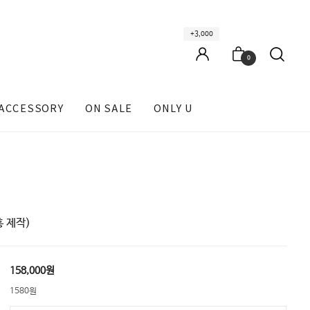
+3,000
0
ACCESSORY
ON SALE
ONLY U
 제작)
158,000원
1580원