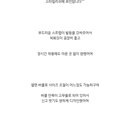
스타일리쉬해 보인답니다^^
부드러운 스트랩이 발등을 감싸주어서
착화감이 굉장히 좋고
장시간 착용해도 아픈 곳 없이 편했어여
옆면 버클로 사이즈 조절이 어느정도 가능하구여
버클 안쪽이 고무줄로 되어 있어서
신고 벗기도 편하게 디자인했어여