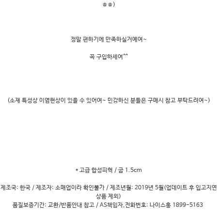
ㅎㅎ)
정말 편하기에 만족하실거예여~
꼭 구입하세여^^
(소재 특성상 이염현상이 있을 수 있어여~ 민감하신 분들은 구매시 참고 부탁드려여~)
* 고급 합성피혁 / 굽 1.5cm
제조국: 한국 / 제조자: 소매업이라 확인불가 / 제조년월: 2019년 5월(업데이트 후 입고지연
상품 제외)
품질보증기간: 교환/반품안내 참고 / AS책임자,전화번호: 나이스홍 1899-5163