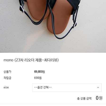
mono (23차 리오더 제품-최다리뷰)
상품가
69,800
원
적립금
698원
size
0
원
총 상품 금액