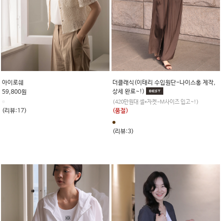
아이로쉐
더클래식(이태리 수입원단-나이스홍 제작,
상세 완료~!)
59,800원
(420만원대 셀*자켓-M사이즈 입고~!)
(리뷰:17)
(품절)
(리뷰:3)