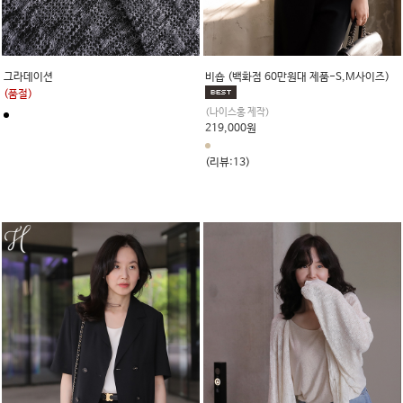
그라데이션
비숍 (백화점 60만원대 제품-S,M사이즈)
(품절)
(나이스홍 제작)
219,000원
(리뷰:13)