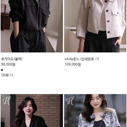
후카이도(블랙)
white온느 (상세완료~!)
98,000원
109,000원
(리뷰:1)