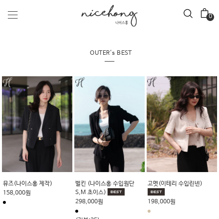
0
OUTER's BEST
엘가(블랙)
후카이도(화이트)
coco tweed (이태리 수입원
단)
109,000원
98,000원
(나이스홍 제작)
(리뷰:3)
(리뷰:3)
219,000원