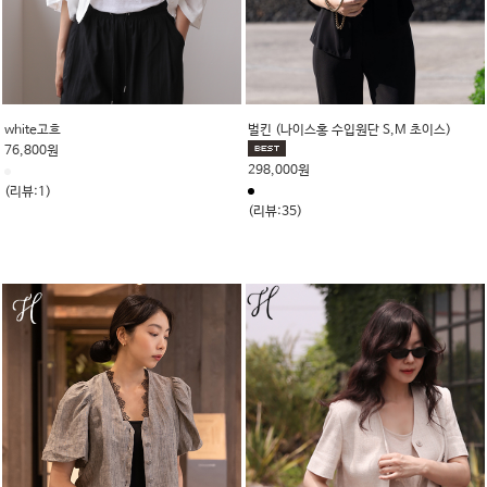
white고흐
벌킨 (나이스홍 수입원단 S,M 초이스)
76,800원
298,000원
(리뷰:1)
(리뷰:35)