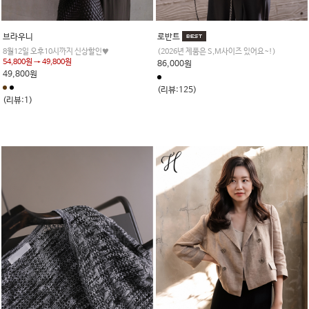
브라우니
로반트
8월12일 오후10시까지 신상할인♥
(2026년 제품은 S,M사이즈 있어요~!)
54,800원 → 49,800원
86,000원
49,800원
(리뷰:125)
(리뷰:1)