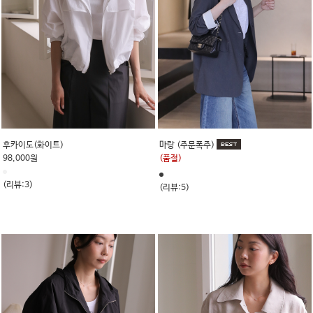
후카이도(화이트)
마랑 (주문폭주)
98,000원
(품절)
(리뷰:3)
(리뷰:5)