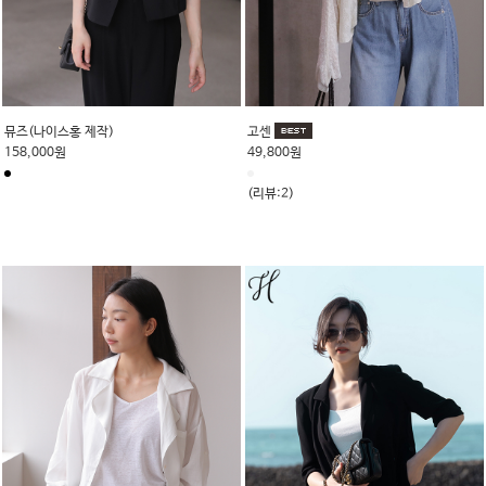
뮤즈(나이스홍 제작)
고센
158,000원
49,800원
(리뷰:2)