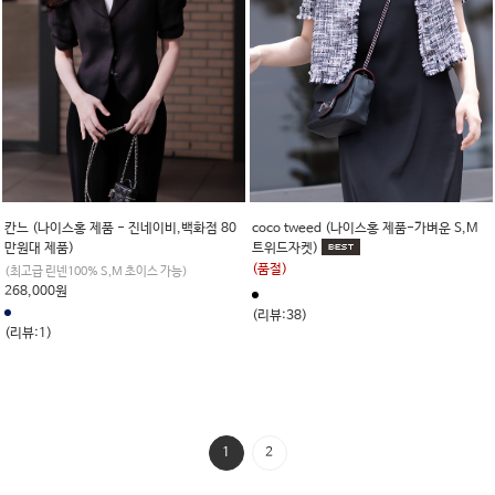
칸느 (나이스홍 제품 - 진네이비,백화점 80
coco tweed (나이스홍 제품-가벼운 S,M
만원대 제품)
트위드자켓)
(품절)
(최고급 린넨100% S,M 초이스 가능)
268,000원
(리뷰:38)
(리뷰:1)
1
2