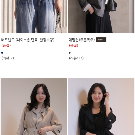
버프엘르 (나이스홍 단독, 한정수량)
데밀턴(주문폭주)
(품절)
(품절)
(리뷰:2)
(리뷰:17)