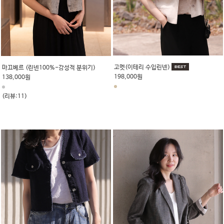
고멧(이테리 수입린넨)
마끄베르 (린넨100%-감성적 분위기)
198,000원
138,000원
(리뷰:11)