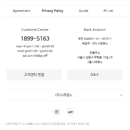
Agreement
Privacy Policy
Guide
PC ver
Customer Center
Bank Account
1899-5163
국민 546901-01-187571
예금주 :
(주) 나르본느
mon-fri am11:00 - pm05:00
lunch pm01:00 - pm02:00
반품주소
sat,sun,holiday off
서울시 성동구 무학봉 15길 25
2층 나르본느
고객센터 연결
Q&A
(주)나르본느
COPYRIGHT © 나르본느 ALL RIGHTS RESERVED. SITE BY
MINTISO