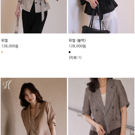
뮈엘
뮈엘 (블랙)
128,000원
128,000원
(리뷰:1)