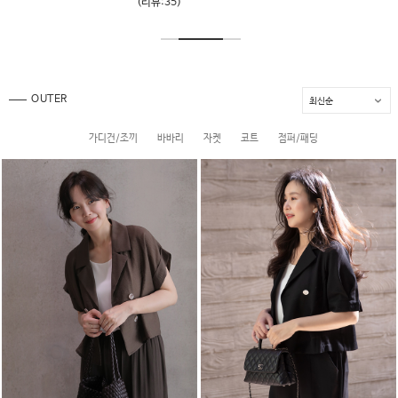
(리뷰:8)
OUTER
가디건/조끼
바바리
자켓
코트
점퍼/패딩