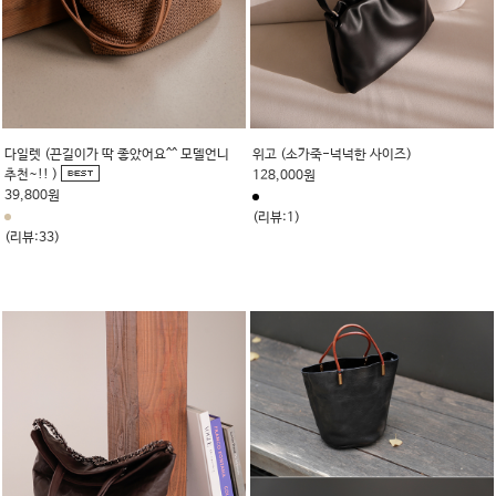
다일렛 (끈길이가 딱 좋았어요^^ 모델언니
위고 (소가죽-넉넉한 사이즈)
추천~!! )
128,000원
39,800원
(리뷰:1)
(리뷰:33)