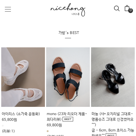
0
가방's BEST
마농 (샤* 오지리널 그대로-
black나크 (2026년 드디어
비네스 (명품퀄리티-신세
-
명품슈즈 그대로 신경썼어요
입고~!)
적인 착용감)
^^)
54,800원
재고 없을시 제작기간 2~3주 
굽 - 6cm, 8cm 초이스 가능
상 소요