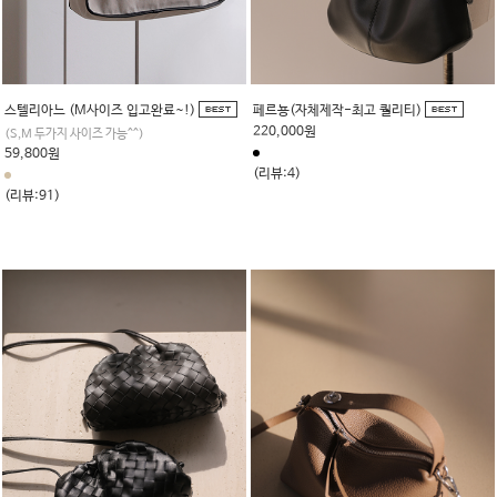
페르뇽(자체제작-최고 퀄리티)
스텔리아느 (M사이즈 입고완료~!)
220,000원
(S,M 두가지 사이즈 가능^^)
59,800원
(리뷰:4)
(리뷰:91)