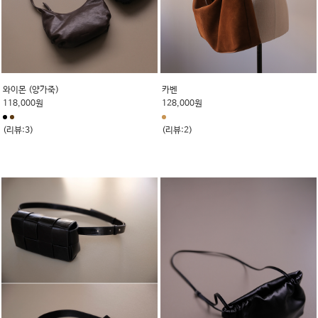
와이몬 (양가죽)
카벤
118,000원
128,000원
(리뷰:3)
(리뷰:2)