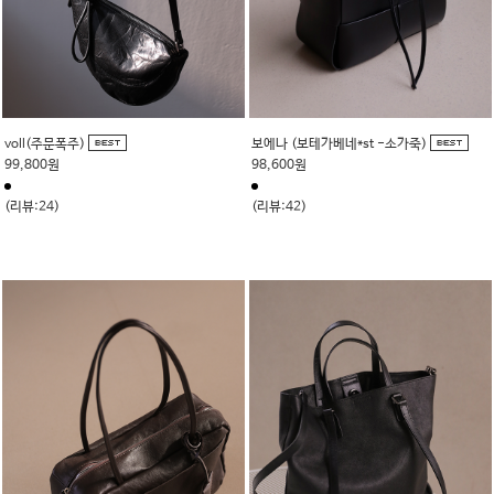
voll(주문폭주)
보에나 (보테가베네*st -소가죽)
99,800원
98,600원
(리뷰:24)
(리뷰:42)