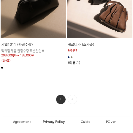
키엘1011 (한정수량)
게르니카 (소가죽)
(품절)
백화점 제품 한정수량 특별할인♥
298,000원 → 188,000원
(품절)
(리뷰:1)
1
2
Agreement
Privacy Policy
Guide
PC ver