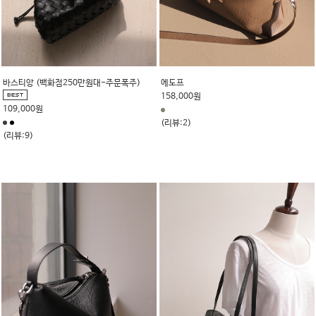
바스티앙 (백화점250만원대-주문폭주)
에도프
158,000원
109,000원
(리뷰:2)
(리뷰:9)